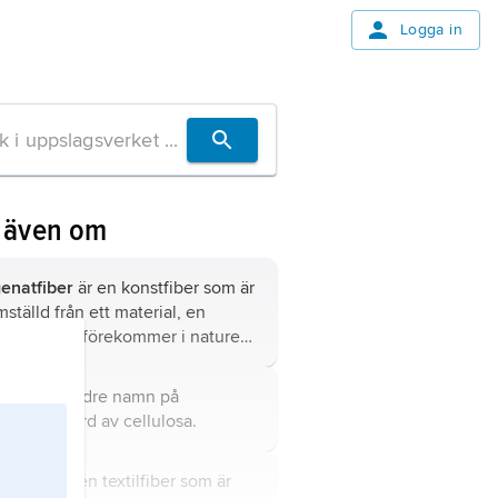
Logga in
 även om
enatfiber
är en konstfiber som är
mställd från ett material, en
ymer, som förekommer i naturen,
ast cellulosa.
yon
är ett äldre namn på
stfiber gjord av cellulosa.
stfiber
är en textilfiber som är