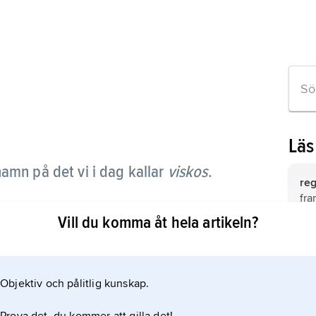
Läs
namn på det vi i dag kallar
viskos
.
reg
fra
pol
Vill du komma åt hela artikeln?
oft
ra
kon
Objektiv och pålitlig kunskap.
kon