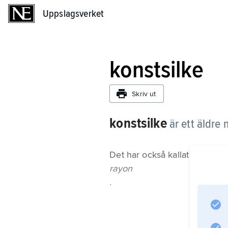
Uppslagsverket
Uppslagsverket
konstsilke
Skriv ut
konstsilke
är ett äldre 
Det har också kallats
rayon
.