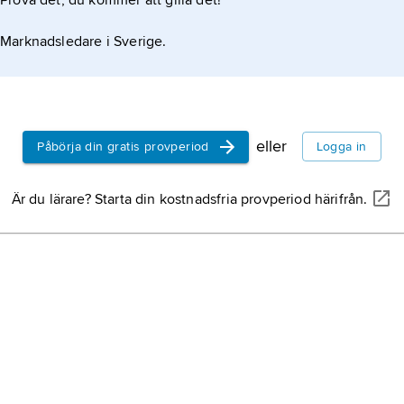
Prova det, du kommer att gilla det!
fra
ln
Marknadsledare i Sverige.
vis
tex
som
sed
eller
Påbörja din gratis provperiod
Logga in
pre
duk
cel
Är du lärare? Starta din kostnadsfria provperiod härifrån.
frå