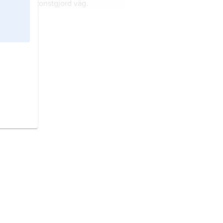
mställd på konstgjord väg.
kos
är en typ av konstfiber.
tilfiber
är en lång och tunn fiber
 spinns till tråd eller garn som
an vävs, stickas, virkas eller
ssas till tyg eller någon typ av
.
lulosafiber
är fiber som man får
n olika växter.