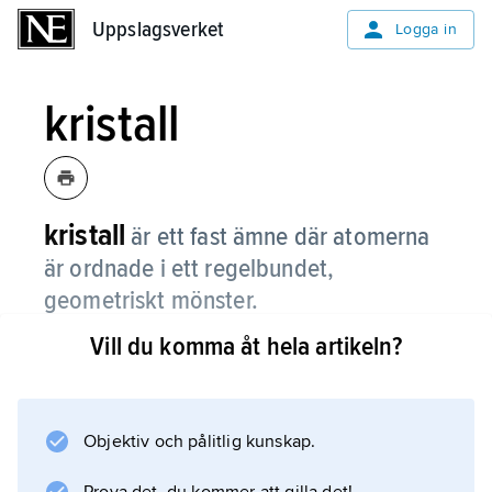
Uppslagsverket
Uppslagsverket
Logga in
kristall
kristall
är ett fast ämne där atomerna
är ordnade i ett regelbundet,
geometriskt mönster.
Vill du komma åt hela artikeln?
Geometriskt mönster
Kristaller bildas
Objektiv och pålitlig kunskap.