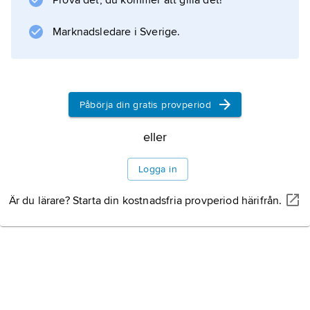
Prova det, du kommer att gilla det!
Marknadsledare i Sverige.
Information om artikeln
Påbörja din gratis provperiod
eller
Logga in
Är du lärare? Starta din kostnadsfria provperiod härifrån.