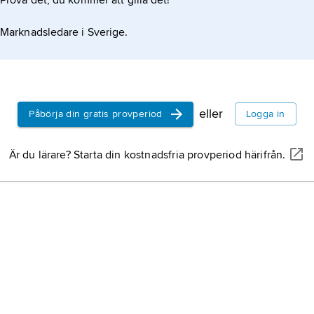
Prova det, du kommer att gilla det!
Marknadsledare i Sverige.
eller
Påbörja din gratis provperiod
Logga in
Är du lärare? Starta din kostnadsfria provperiod härifrån.