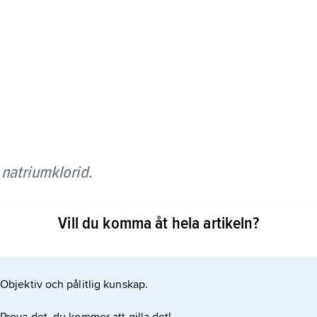
r
natriumklorid
.
yggt av natriumatomer och kloratomer, ordnade i ett
Vill du komma åt hela artikeln?
detsamma som
Objektiv och pålitlig kunskap.