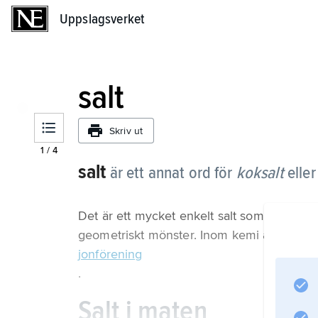
Uppslagsverket
Uppslagsverket
salt
Skriv ut
1
/
4
salt
är ett annat ord för
koksalt
elle
Det är ett mycket enkelt salt som är uppb
geometriskt mönster. Inom kemi är salt 
jonförening
.
Salt i maten