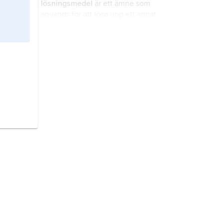
lösningsmedel
är ett ämne som
används för att lösa upp ett annat
ämne.
fast form
är ett av de fyra
aggregationstillstånd som ett ämne
kan ha.