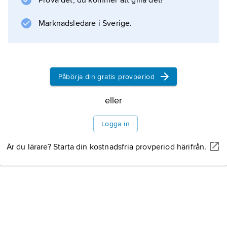
Prova det, du kommer att gilla det!
Marknadsledare i Sverige.
Information om artikeln
Påbörja din gratis provperiod
eller
Logga in
Är du lärare? Starta din kostnadsfria provperiod härifrån.