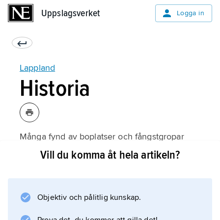
Uppslagsverket
Uppslagsverket
Logga in
Lappland
Historia
Många fynd av boplatser och fångstgropar
visar att Lappland har varit befolkat sedan
Vill du komma åt hela artikeln?
stenåldern. Under medeltiden levde nästan
bara samer i Lappland. De enda andra som
kom till området var så kallade birkarlar,
Objektiv och pålitlig kunskap.
handelsmän som köpte pälsar av samerna,
från djur som dessa fångat.