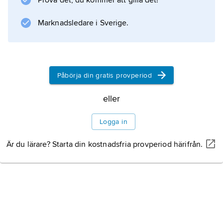
Prova det, du kommer att gilla det!
en ekonomisk
liberalism
Marknadsledare i Sverige.
med fri
marknadsekonomi
där staten inte blandar sig i.
Påbörja din gratis provperiod
eller
Information om artikeln
Logga in
Är du lärare? Starta din kostnadsfria provperiod härifrån.