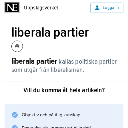
Uppslagsverket
Uppslagsverket
Logga in
liberala partier
liberala partier
kallas politiska partier
som utgår från liberalismen.
För dem är
Vill du komma åt hela artikeln?
demokrati
och
mänskliga rättigheter
viktiga frågor liksom att varje individ får leva
Objektiv och pålitlig kunskap.
som han eller hon vill. De förespråkar också