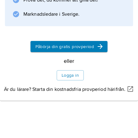
Prova det, du kommer att gilla det!
Marknadsledare i Sverige.
Påbörja din gratis provperiod
eller
Logga in
Är du lärare? Starta din kostnadsfria provperiod härifrån.