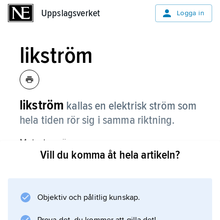
Uppslagsverket
Uppslagsverket
Logga in
likström
likström
kallas en elektrisk ström som
hela tiden rör sig i samma riktning.
Motsatsen är
Vill du komma åt hela artikeln?
växelström
, som är den ström vi får från våra vägguttag.
Objektiv och pålitlig kunskap.
Information om artikeln