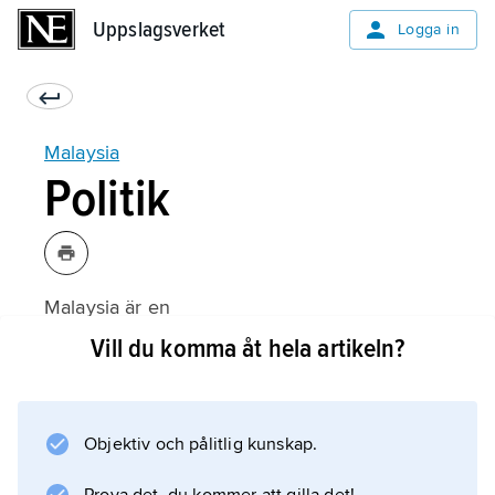
Uppslagsverket
Uppslagsverket
Logga in
Malaysia
Politik
Malaysia är en
förbundsstat
Vill du komma åt hela artikeln?
med elva delstater. De flesta delstaterna styrs
av en
sultan
Objektiv och pålitlig kunskap.
som ärver makten av sin far. En av sultanerna
är kung över hela landet, men kungen har