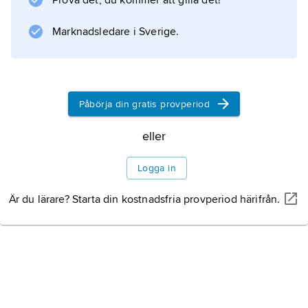
Prova det, du kommer att gilla det!
bara lite makt.
Marknadsledare i Sverige.
Information om artikeln
Påbörja din gratis provperiod
eller
Logga in
Är du lärare? Starta din kostnadsfria provperiod härifrån.