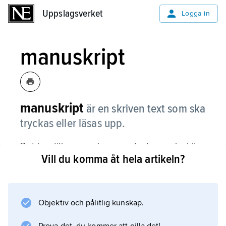
Uppslagsverket
Uppslagsverket
Logga in
manuskript
manuskript
är en skriven text som ska
tryckas eller läsas upp.
Det kan till exempel vara en text som ska bli
Vill du komma åt hela artikeln?
en bok. Historiskt är manuskript en skrift som
skrevs före uppfinningen av
boktryckarkonsten.
Objektiv och pålitlig kunskap.