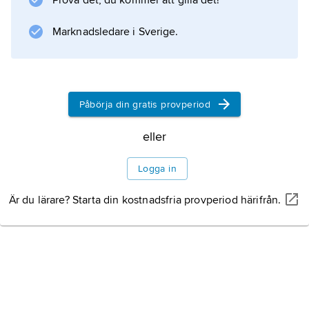
Prova det, du kommer att gilla det!
Information om artikeln
Marknadsledare i Sverige.
Påbörja din gratis provperiod
eller
Logga in
Är du lärare? Starta din kostnadsfria provperiod härifrån.