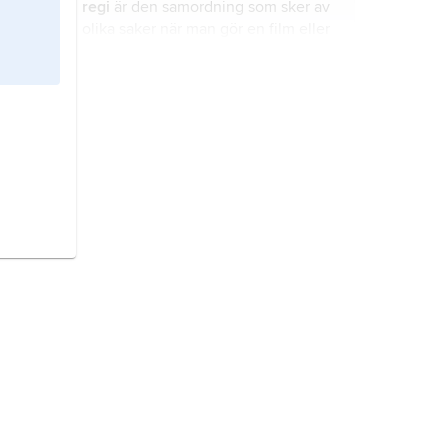
regi
är den samordning som sker av
olika saker när man gör en film eller
sätter upp en teaterpjäs eller
operaföreställning.
dialog
är ett samtal mellan två eller
flera personer.
journalistik
är det arbete som görs
för att samla in, välja ut, bearbeta
och presentera material i
massmedier. Resultatet av det här
arbetet kallas också journalistik.