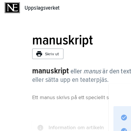
Uppslagsverket
Uppslagsverket
manuskript
Skriv ut
manuskript
eller
manus
är den tex
eller sätta upp en teaterpjäs.
Ett manus skrivs på ett speciellt sätt, där s
Information om artikeln