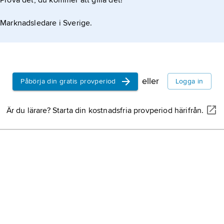
Prova det, du kommer att gilla det!
Marknadsledare i Sverige.
eller
Påbörja din gratis provperiod
Logga in
Är du lärare? Starta din kostnadsfria provperiod härifrån.