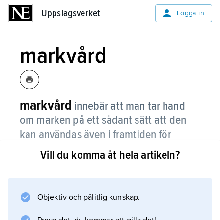
Uppslagsverket
Uppslagsverket
Logga in
markvård
markvård
innebär att man tar hand
om marken på ett sådant sätt att den
kan användas även i framtiden för
jordbruk, skogsbruk och friluftsliv.
Vill du komma åt hela artikeln?
Markvård är bland annat att se till att jorden
inte packas för hårt och att inte för mycket
mark används som grustäkt där man tar ut
Objektiv och pålitlig kunskap.
grus och sten. Vid försurning lakas