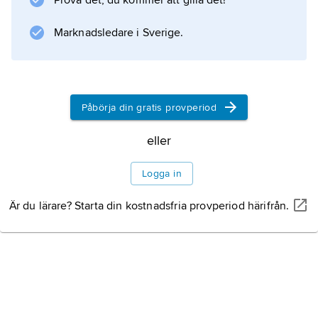
Prova det, du kommer att gilla det!
näringsämnen lätt ur marken, det vill säga de
rinner bort med vatten. För att marken inte
Marknadsledare i Sverige.
ska bli
Påbörja din gratis provperiod
Information om artikeln
eller
Logga in
Är du lärare? Starta din kostnadsfria provperiod härifrån.