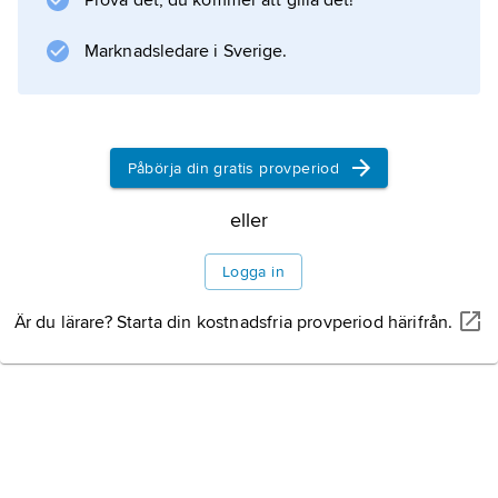
Prova det, du kommer att gilla det!
Marknadsledare i Sverige.
Information om artikeln
Påbörja din gratis provperiod
eller
Logga in
Är du lärare? Starta din kostnadsfria provperiod härifrån.