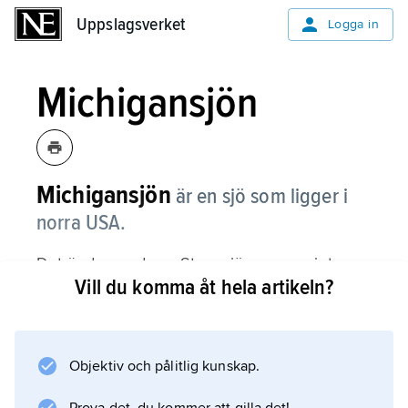
Uppslagsverket
Uppslagsverket
Logga in
Michigansjön
Michigansjön
är en sjö som ligger i
norra USA.
Det är den enda av Stora sjöarna som inte
Vill du komma åt hela artikeln?
delvis ligger i Kanada, och den hänger ihop
med Huronsjön genom ett smalt sund.
Dessutom går en kanal från Michigansjön till
Mississippifloden.
Objektiv och pålitlig kunskap.