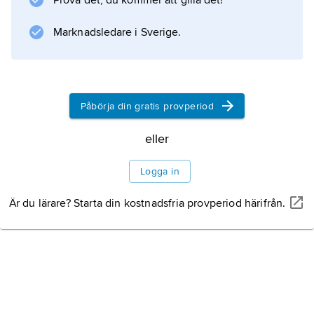
Prova det, du kommer att gilla det!
Marknadsledare i Sverige.
Påbörja din gratis provperiod
eller
Logga in
Är du lärare? Starta din kostnadsfria provperiod härifrån.