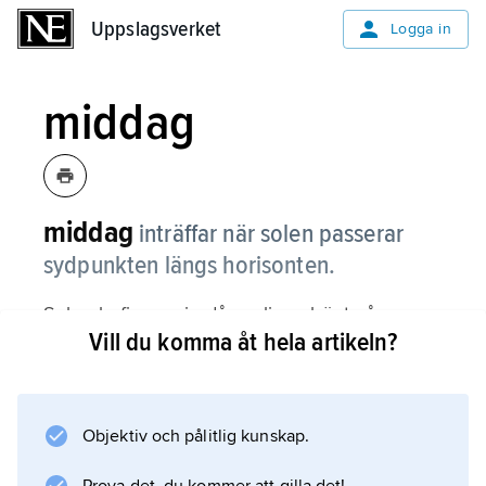
Uppslagsverket
Uppslagsverket
Logga in
middag
middag
inträffar när solen passerar
sydpunkten längs horisonten.
Solen befinner sig då vanligen högt på
Vill du komma åt hela artikeln?
himlen, om inte middagsmörker råder.
Objektiv och pålitlig kunskap.
Information om artikeln