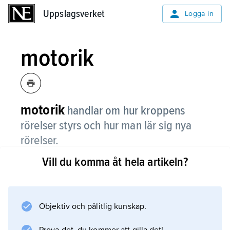
Uppslagsverket
Uppslagsverket
Logga in
motorik
motorik
handlar om hur kroppens
rörelser styrs och hur man lär sig nya
rörelser.
Vill du komma åt hela artikeln?
Man delar ofta in motorik i grovmotorik och
finmotorik. Grovmotorik är rörelser med
kroppens stora muskler som inte behöver
vara så exakta, tlll exempel när man rör
Objektiv och pålitlig kunskap.
benmusklerna när man går. Finmotorik är