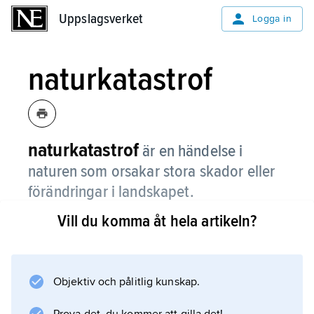
Uppslagsverket
Uppslagsverket
Logga in
naturkatastrof
naturkatastrof
är en händelse i
naturen som orsakar stora skador eller
förändringar i landskapet.
Vill du komma åt hela artikeln?
Naturkatastrofer kan påverka naturen under
många år men kan också vara över på ganska
kort tid. Eftersom människor bor nästan
överallt på jorden i dag så orsakar
Objektiv och pålitlig kunskap.
naturkatastrofer ofta skador på byggnader