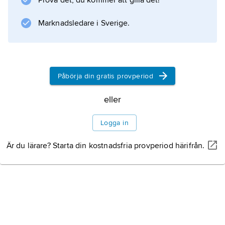
Prova det, du kommer att gilla det!
eller dödsfall.
Naturkatastrofer i
Marknadsledare i Sverige.
Sverige
Påbörja din gratis provperiod
Naturkatastrofer i
eller
världen
Logga in
Är du lärare? Starta din kostnadsfria provperiod härifrån.
Information om artikeln