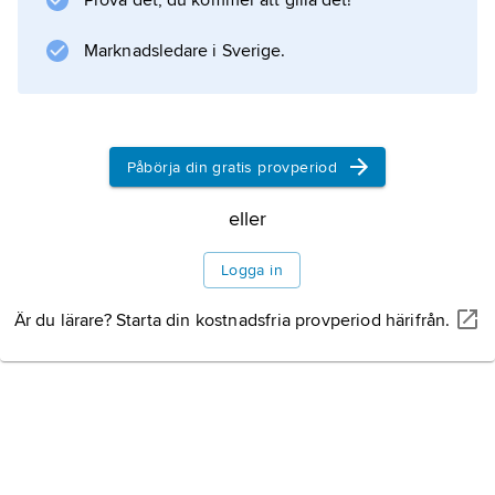
Information om artikeln
Prova det, du kommer att gilla det!
Marknadsledare i Sverige.
Påbörja din gratis provperiod
eller
Logga in
Är du lärare? Starta din kostnadsfria provperiod härifrån.