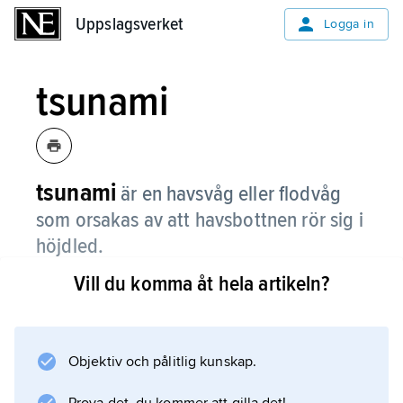
Uppslagsverket
Uppslagsverket
Logga in
tsunami
tsunami
är en havsvåg eller flodvåg
som orsakas av att havsbottnen rör sig i
höjdled.
Vill du komma åt hela artikeln?
Det kan ske i samband med jordbävningar,
vulkanutbrott eller jordskred.
Objektiv och pålitlig kunskap.