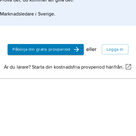
Prova det, du kommer att gilla det!
Marknadsledare i Sverige.
eller
Påbörja din gratis provperiod
Logga in
Är du lärare? Starta din kostnadsfria provperiod härifrån.