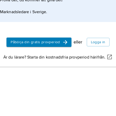
Prova det, du kommer att gilla det!
Marknadsledare i Sverige.
eller
Påbörja din gratis provperiod
Logga in
Är du lärare? Starta din kostnadsfria provperiod härifrån.