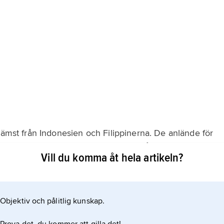
rämst från Indonesien och Filippinerna. De anlände för
r Palau nära knutet till handelsriket på Yap i
Vill du komma åt hela artikeln?
de enorma stenskivor som användes som ”pengar” i
Objektiv och pålitlig kunskap.