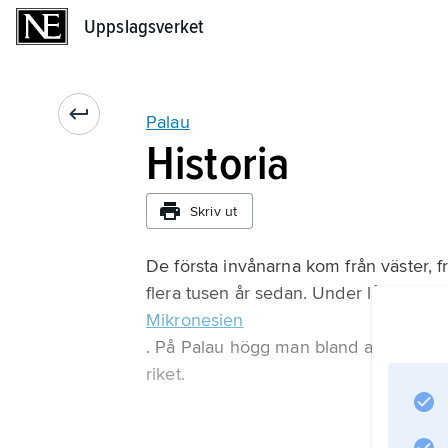
Uppslagsverket
Uppslagsverket
Palau
Historia
Skriv ut
De första invånarna kom från väster, f
flera tusen år sedan. Under lång tid va
Mikronesien
. På Palau högg man bland annat ut 
riket.