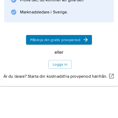
Prova det, du kommer att gilla det!
Information om artikeln
Marknadsledare i Sverige.
Påbörja din gratis provperiod
eller
Logga in
Är du lärare? Starta din kostnadsfria provperiod härifrån.