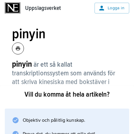
Uppslagsverket
Uppslagsverket
Logga in
pinyin
pinyin
är ett så kallat
transkriptionssystem som används för
att skriva kinesiska med bokstäver i
stället för med tecken.
Vill du komma åt hela artikeln?
Pinyin infördes i Kina 1958 och är nu det
vanligaste systemet även i övriga världen.
Objektiv och pålitlig kunskap.