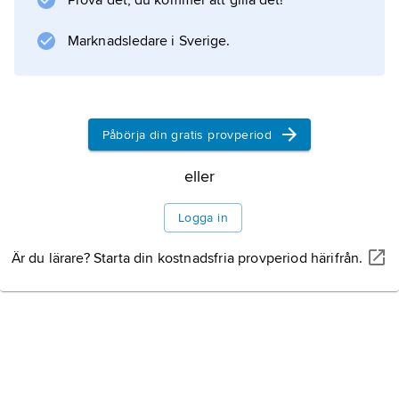
Prova det, du kommer att gilla det!
Med mycket salt
Marknadsledare i Sverige.
skrumpnar växtcellens
innehåll ihop
Påbörja din gratis provperiod
eller
Logga in
Information om artikeln
Är du lärare? Starta din kostnadsfria provperiod härifrån.