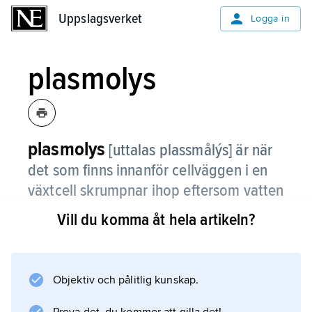
Uppslagsverket
Uppslagsverket
Logga in
plasmolys
plasmolys
[uttalas plassmålýs]
är när
det som finns innanför cellväggen i en
växtcell skrumpnar ihop eftersom vatten
vandrat ut genom cellmembranet.
Vill du komma åt hela artikeln?
Hård cellvägg och
Objektiv och pålitlig kunskap.
mjukt cellmembran