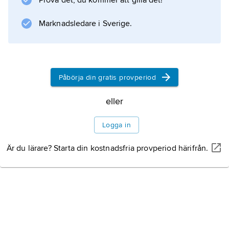
Prova det, du kommer att gilla det!
Marknadsledare i Sverige.
Information om artikeln
Påbörja din gratis provperiod
eller
Logga in
Är du lärare? Starta din kostnadsfria provperiod härifrån.