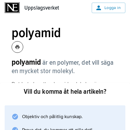
Uppslagsverket
Uppslagsverket
Logga in
polyamid
polyamid
är en polymer, det vill säga
en mycket stor molekyl.
Det betyder att polyamidmolekylen är
Vill du komma åt hela artikeln?
sammansatt av många mindre molekyler
(monomerer), som tillsammans bildar långa
kedjor. Molekylkedjorna i en polymer
innehåller vanligtvis mest kol, väte och syre. I
Objektiv och pålitlig kunskap.
en polyamid finns det dessutom kväve.