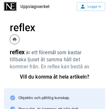
Uppslagsverket
Uppslagsverket
Logga in
reflex
reflex
är ett föremål som kastar
tillbaka ljuset åt samma håll det
kommer från. En reflex kan bestå av
plana reflekterande ytor eller av små
Vill du komma åt hela artikeln?
runda glaspärlor.
Reflexer används i trafiken när det är mörkt.
Det finns exempelvis reflexbrickor, reflexband,
Objektiv och pålitlig kunskap.
textilreflexer och cykelreflexer.