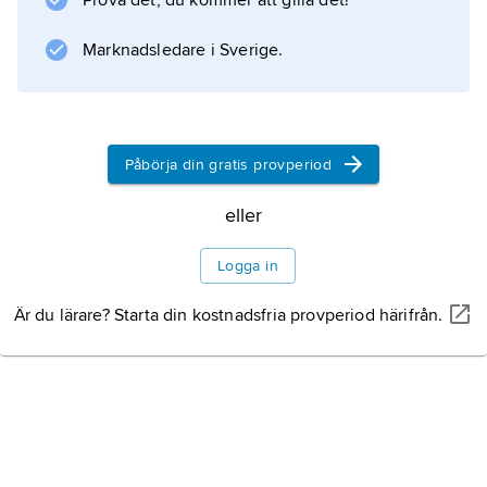
Prova det, du kommer att gilla det!
Marknadsledare i Sverige.
Information om artikeln
Påbörja din gratis provperiod
eller
Logga in
Är du lärare? Starta din kostnadsfria provperiod härifrån.