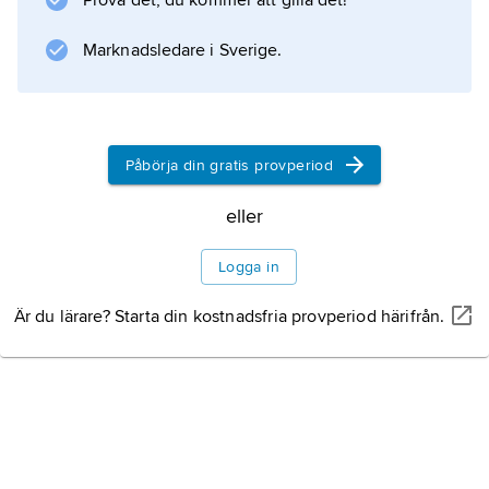
Prova det, du kommer att gilla det!
Marknadsledare i Sverige.
Information om artikeln
Påbörja din gratis provperiod
eller
Logga in
Är du lärare? Starta din kostnadsfria provperiod härifrån.