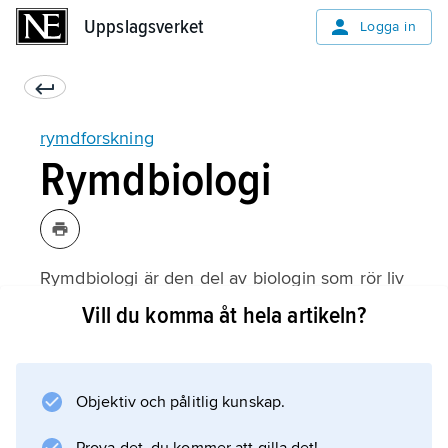
Uppslagsverket
Uppslagsverket
Logga in
rymdforskning
Rymdbiologi
Rymdbiologi är den del av biologin som rör liv
utanför jorden. I rymdbiologin försöker man ta
Vill du komma åt hela artikeln?
reda på vilka omständigheter som behövs för
att liv ska kunna uppstå på en himlakropp.
Man intresserar sig också för hur man skulle
Objektiv och pålitlig kunskap.
kunna upptäcka sådant liv. En avancerad
civilisation skulle kunna tänkas skicka