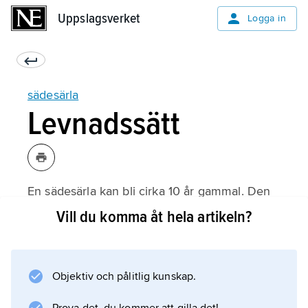
Uppslagsverket
Uppslagsverket
Logga in
sädesärla
Levnadssätt
En sädesärla kan bli cirka 10 år gammal. Den
äter insekter som den fångar både på marken
Vill du komma åt hela artikeln?
och i luften. Dess fiender är katter och mindre
rovfåglar, till exempel sparvhök.
Objektiv och pålitlig kunskap.