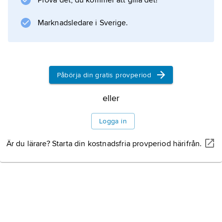
Prova det, du kommer att gilla det!
Information om artikeln
Marknadsledare i Sverige.
Påbörja din gratis provperiod
eller
Logga in
Är du lärare? Starta din kostnadsfria provperiod härifrån.