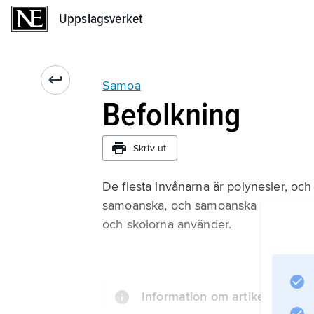
Uppslagsverket
Uppslagsverket
Samoa
Befolkning
Skriv ut
De flesta invånarna är polynesier, och 
samoanska, och samoanska och engelska
och skolorna använder.
Information om artikeln