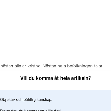
nästan alla är kristna. Nästan hela befolkningen talar
 är officiella språk, alltså de språk myndigheterna
Vill du komma åt hela artikeln?
Objektiv och pålitlig kunskap.