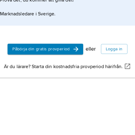
Prova det, du kommer att gilla det!
Marknadsledare i Sverige.
eller
Påbörja din gratis provperiod
Logga in
Är du lärare? Starta din kostnadsfria provperiod härifrån.