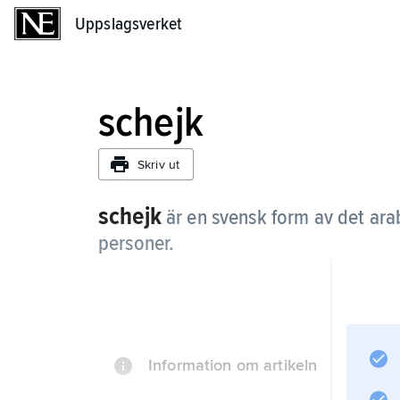
Uppslagsverket
Uppslagsverket
schejk
Skriv ut
schejk
är en svensk form av det ar
personer.
Information om artikeln