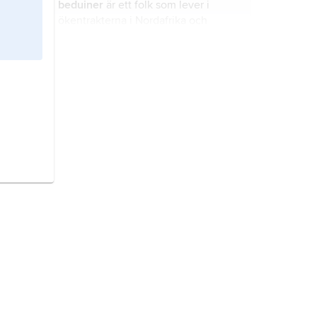
beduiner
är ett folk som lever i
ökentrakterna i Nordafrika och
Mellanöstern.