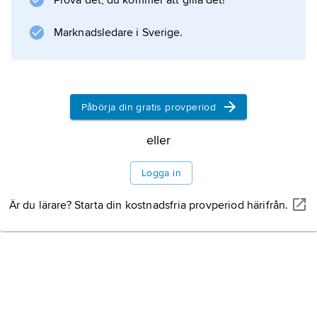
Prova det, du kommer att gilla det!
Marknadsledare i Sverige.
Påbörja din gratis provperiod
eller
Logga in
Är du lärare? Starta din kostnadsfria provperiod härifrån.