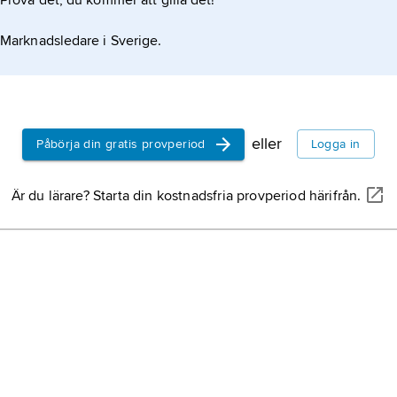
Prova det, du kommer att gilla det!
Marknadsledare i Sverige.
eller
Påbörja din gratis provperiod
Logga in
Är du lärare? Starta din kostnadsfria provperiod härifrån.