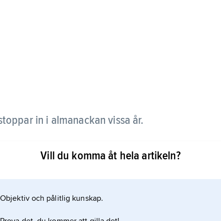
toppar in i almanackan vissa år.
365 och ett fjärdedels dygn för att gå runt solen
Vill du komma åt hela artikeln?
Objektiv och pålitlig kunskap.