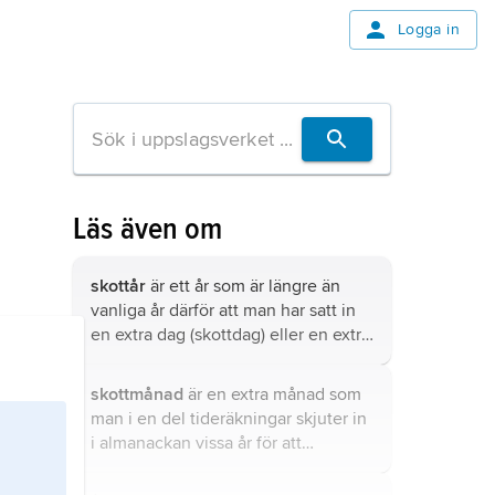
Logga in
Läs även om
skottår
är ett år som är längre än
vanliga år därför att man har satt in
en extra dag (skottdag) eller en extra
månad (skottmånad).
skottmånad
är en extra månad som
man i en del tideräkningar skjuter in
i almanackan vissa år för att
almanackan ska stämma med
jordens rörelse runt solen.