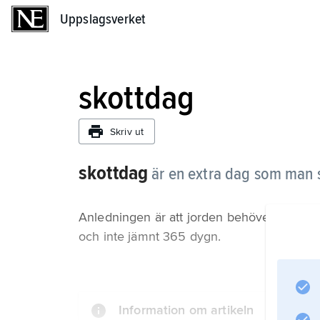
Uppslagsverket
Uppslagsverket
skottdag
Skriv ut
skottdag
är en extra dag som man s
Anledningen är att jorden behöver ungefär 
och inte jämnt 365 dygn.
Information om artikeln