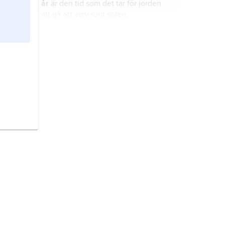
år
är den tid som det tar för jorden
att gå ett varv runt solen.
gregorianska kalendern
är den
tideräkning som vi i Sverige och de
flesta västerländska länder
använder.
lunisolarkalender
är en typ av
kalender eller tideräkning.
solkalender
är en typ av kalender
eller tideräkning.
tideräkning
är ett system för att dela
in tiden och vardagslivet med hjälp
av olika naturliga tidsenheter som
dygn och år.