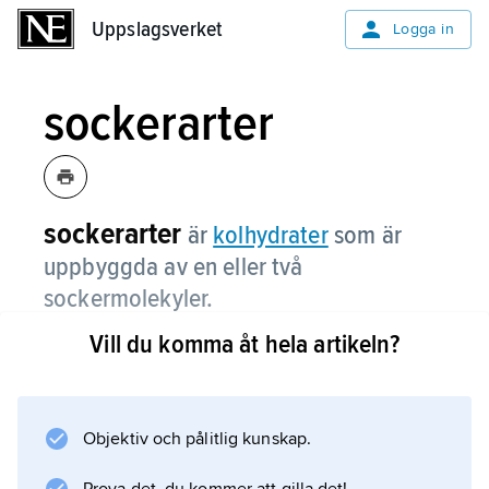
Uppslagsverket
Uppslagsverket
Logga in
sockerarter
sockerarter
är
kolhydrater
som är
uppbyggda av en eller två
sockermolekyler.
Vill du komma åt hela artikeln?
Sockerarter kallas också
sackarider
.
Objektiv och pålitlig kunskap.