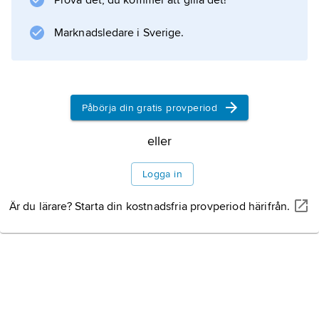
Prova det, du kommer att gilla det!
Information om artikeln
Marknadsledare i Sverige.
Påbörja din gratis provperiod
eller
Logga in
Är du lärare? Starta din kostnadsfria provperiod härifrån.