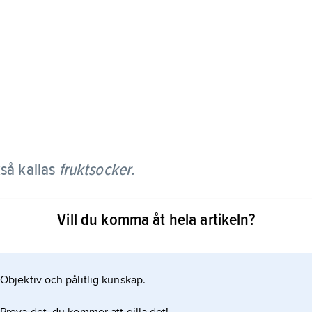
så kallas
fruktsocker
.
och används som sötningsmedel. Den är en kolhydrat
Vill du komma åt hela artikeln?
arten glukos, men atomerna i molekylen är
ler betsocker är en sockerart där fruktos och glukos
Objektiv och pålitlig kunskap.