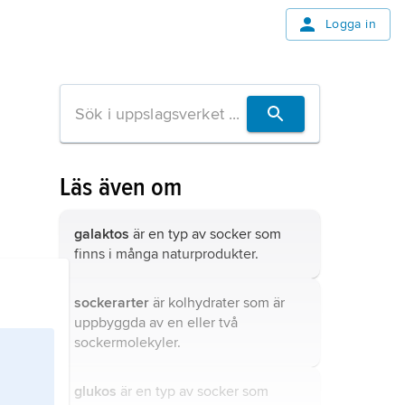
Logga in
Läs även om
galaktos
är en typ av socker som
finns i många naturprodukter.
sockerarter
är
kolhydrater
som är
uppbyggda av en eller två
sockermolekyler.
glukos
är en typ av socker som