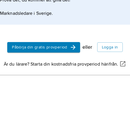
Prova det, du kommer att gilla det!
Marknadsledare i Sverige.
eller
Påbörja din gratis provperiod
Logga in
Är du lärare? Starta din kostnadsfria provperiod härifrån.