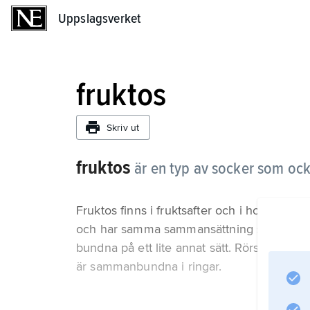
Uppslagsverket
Uppslagsverket
fruktos
Skriv ut
fruktos
är en typ av socker som ock
Fruktos finns i fruktsafter och i honung 
och har samma sammansättning som socker
bundna på ett lite annat sätt. Rörsocker el
är sammanbundna i ringar.