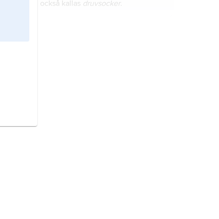
också kallas
druvsocker
.
kolhydrater
är en grupp ämnen av
vilka många finns i livsmedel.
stärkelse
är en kolhydrat som består
av tusentals molekyler av
sockerarten glukos.
maltos
är en typ av socker som
också kallas
maltsocker
.
laktos
är en typ av socker som också
kallas
mjölksocker
.