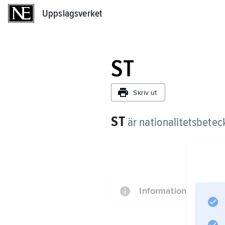
Uppslagsverket
Uppslagsverket
ST
Skriv ut
ST
är nationalitetsbetec
Information om artik