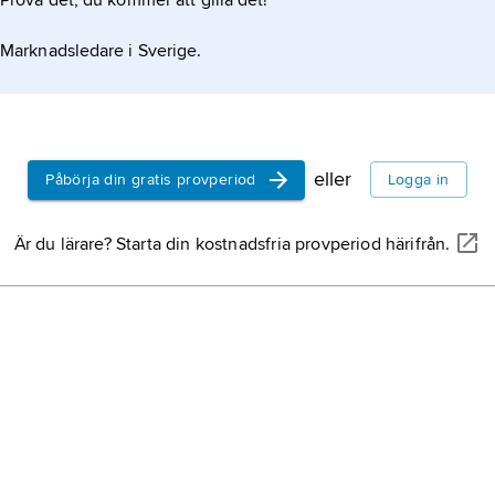
Prova det, du kommer att gilla det!
Marknadsledare i Sverige.
eller
Påbörja din gratis provperiod
Logga in
Är du lärare? Starta din kostnadsfria provperiod härifrån.