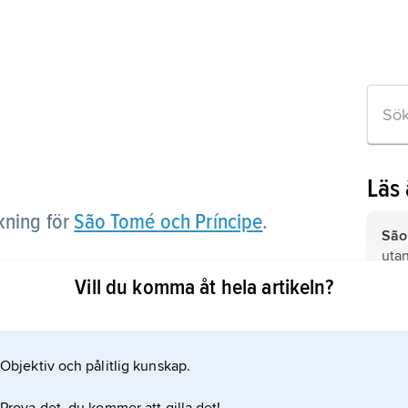
Läs
kning för
São Tomé och Príncipe
.
São
utan
Vill du komma åt hela artikeln?
eln
Objektiv och pålitlig kunskap.