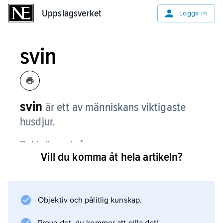
Uppslagsverket
Uppslagsverket
Logga in
svin
svin
är ett av människans viktigaste
husdjur.
Det kallas också
Vill du komma åt hela artikeln?
gris
. Människan tämjde tamsvinens förfäder
vildsvinen redan på stenåldern. Ännu på
1800-talet fanns det svin på vissa håll i
Objektiv och pålitlig kunskap.
Sverige som såg mer ut som vildsvin än som