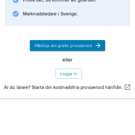
Prova det, du kommer att gilla det!
dagens långa och bleka grisar.
Kött
Marknadsledare i Sverige.
Påbörja din gratis provperiod
Information om artikeln
eller
Logga in
Är du lärare? Starta din kostnadsfria provperiod härifrån.