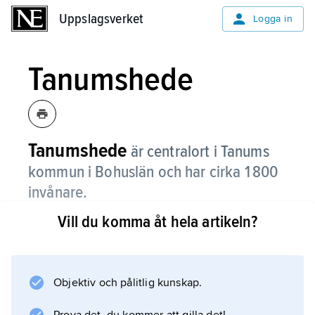
Uppslagsverket
Uppslagsverket
Logga in
Tanumshede
Tanumshede
är centralort i Tanums
kommun i Bohuslän och har cirka 1 800
invånare.
Vill du komma åt hela artikeln?
I samhället finns ett par stora företag där man
bland annat tillverkar bildelar, gör fönster och
framkallar fotografier.
Objektiv och pålitlig kunskap.