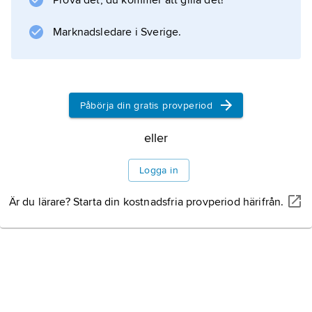
Prova det, du kommer att gilla det!
Information om artikeln
Marknadsledare i Sverige.
Påbörja din gratis provperiod
eller
Logga in
Är du lärare? Starta din kostnadsfria provperiod härifrån.