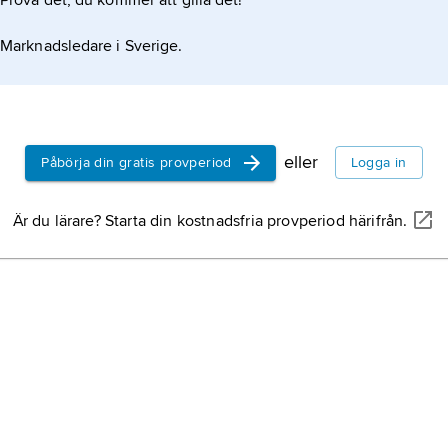
Prova det, du kommer att gilla det!
Marknadsledare i Sverige.
eller
Påbörja din gratis provperiod
Logga in
Är du lärare? Starta din kostnadsfria provperiod härifrån.