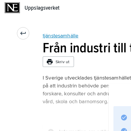
Uppslagsverket
Uppslagsverket
tjänstesamhälle
Från industri till
Skriv ut
I Sverige utvecklades tjänstesamhälle
på att industrin behövde personal me
forskare, konsulter och andra. Stat
vård, skola och barnomsorg.