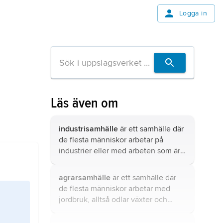
Logga in
Läs även om
industrisamhälle
är ett samhälle där
de flesta människor arbetar på
industrier eller med arbeten som är
kopplade till industrier.
agrarsamhälle
är ett samhälle där
de flesta människor arbetar med
jordbruk, alltså odlar växter och
föder upp djur.