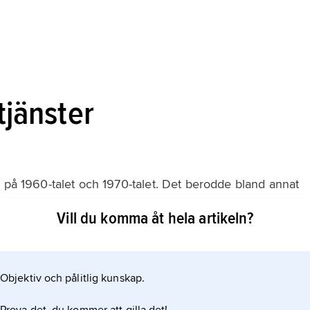
 tjänster
t på 1960-talet och 1970-talet. Det berodde bland annat
d hög utbildning och dessutom köpte tjänster av
Vill du komma åt hela artikeln?
en och kommunerna anställde många människor inom
Objektiv och pålitlig kunskap.