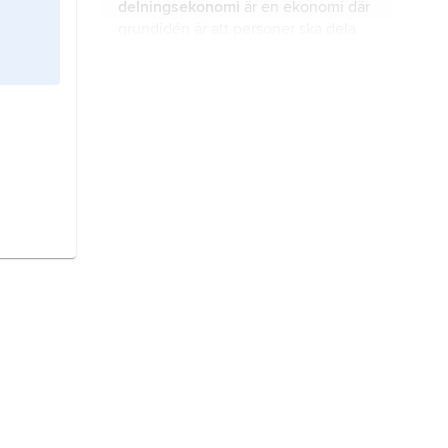
delningsekonomi
är en ekonomi där
grundidén är att personer ska dela
på varor eller tjänster för att spara
resurser.
lön
är den betalning man får när man
är anställd och utför ett arbete.
Värmland
är ett landskap i västra
Svealand och gränsar till Norge i
väster.
globalisering
innebär att länder,
företag och människor i världen blir
alltmer beroende av varandra.
måltid
är ett tillfälle då man äter mat.
massmedier
är det gemensamma