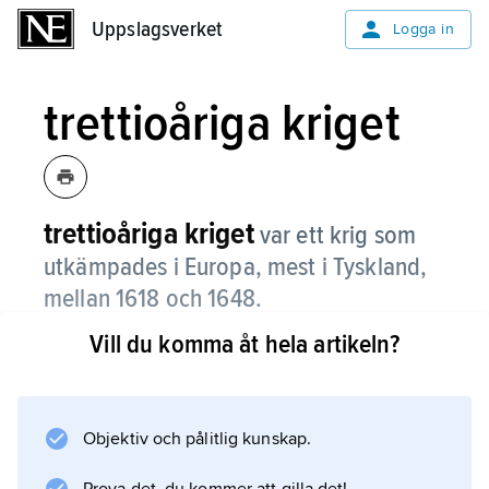
Uppslagsverket
Uppslagsverket
Logga in
trettioåriga kriget
trettioåriga kriget
var ett krig som
utkämpades i Europa, mest i Tyskland,
mellan 1618 och 1648.
Vill du komma åt hela artikeln?
Trettioåriga kriget började som ett
religionskrig, mellan katoliker och
protestanter, men blev med tiden alltmer ett
stormaktskrig, där religionen hade rätt liten
Objektiv och pålitlig kunskap.
betydelse. Sverige var mycket framgångsrikt