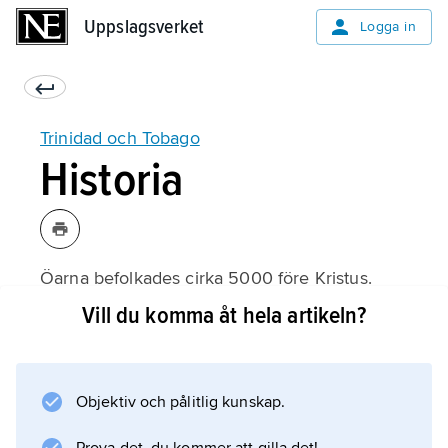
Uppslagsverket
Uppslagsverket
Logga in
Trinidad och Tobago
Historia
Öarna befolkades cirka 5000 före Kristus.
Från början levde arawakfolket och andre
Vill du komma åt hela artikeln?
urfolk på öarna. Columbus kom till öarna 1498.
På 1500-talet erövrade spanjorer Trinidad, och
under deras tid dogurfolken ut. Olika
Objektiv och pålitlig kunskap.
europeiska stater hade sedan makten över
Tobago. I slutet av 1700-talet erövrade