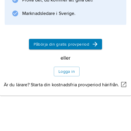
Prova det, du kommer att gilla det!
Storbritannien Trinidad och några år senare
Tobago.
Marknadsledare i Sverige.
Information om artikeln
Påbörja din gratis provperiod
eller
Logga in
Är du lärare? Starta din kostnadsfria provperiod härifrån.