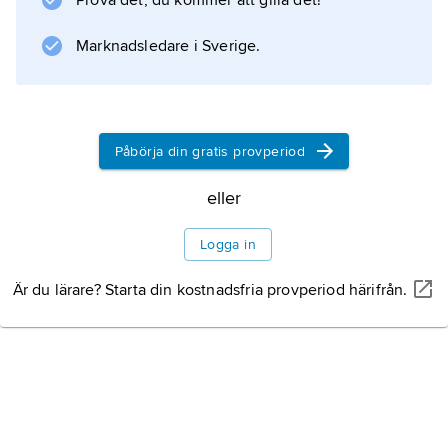
Prova det, du kommer att gilla det!
monarken i Tuvalu. Folket väljer ett parlament
som beslutar om lagar och skatter och utser
Marknadsledare i Sverige.
en regering. Demokratin fungerar ganska bra.
Påbörja din gratis provperiod
Information om artikeln
eller
Logga in
Är du lärare? Starta din kostnadsfria provperiod härifrån.