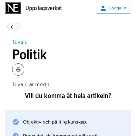
Uppslagsverket
Uppslagsverket
Logga in
Tuvalu
Politik
Tuvalu är med i
Samväldet
Vill du komma åt hela artikeln?
och den brittiska
monarken
är
Objektiv och pålitlig kunskap.
statschef
. En generalguvernör är representant för