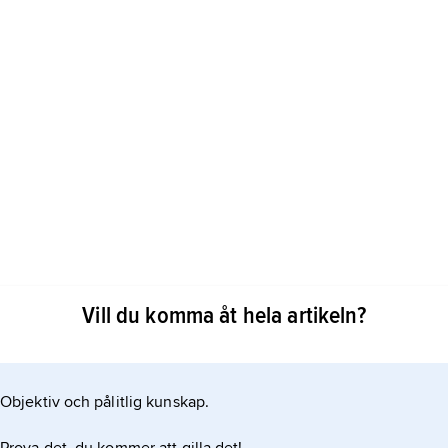
Vill du komma åt hela artikeln?
och Italien har brukat vara de främsta länderna. Men
 slutet av 1800-talet, när man där uppfunnit bindningar
na. Slalom är ett norskt dialektord, som betyder
Objektiv och pålitlig kunskap.