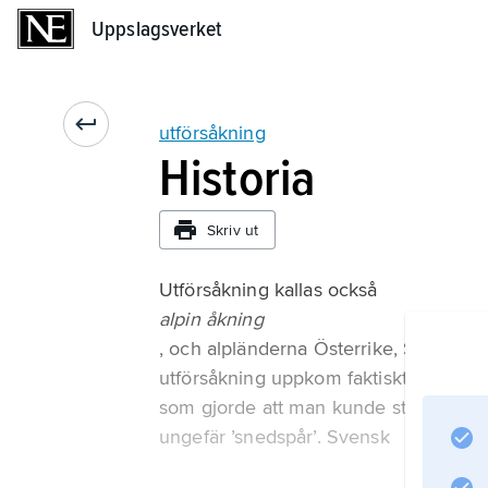
Uppslagsverket
Uppslagsverket
utförsåkning
Historia
Skriv ut
Utförsåkning kallas också
alpin åkning
, och alpländerna Österrike, Schweiz 
utförsåkning uppkom faktiskt i Norge i
som gjorde att man kunde styra skidor
ungefär ’snedspår’. Svensk