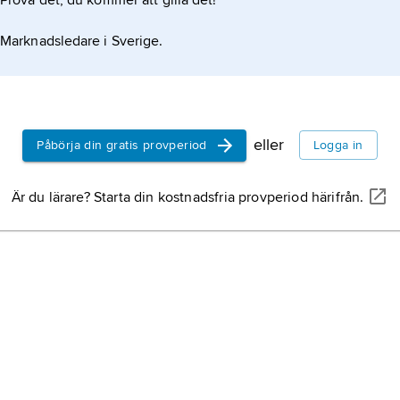
Prova det, du kommer att gilla det!
Marknadsledare i Sverige.
eller
Påbörja din gratis provperiod
Logga in
Är du lärare? Starta din kostnadsfria provperiod härifrån.