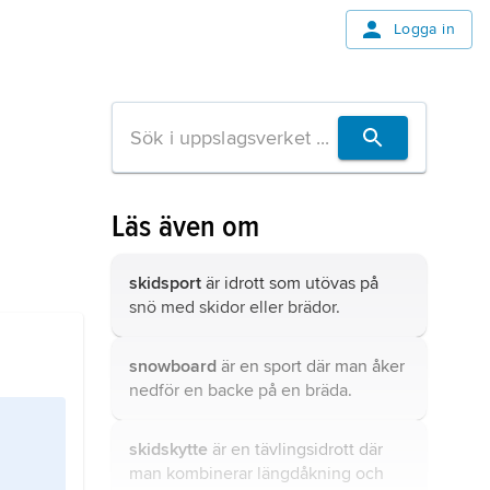
Logga in
Läs även om
skidsport
är idrott som utövas på
snö med skidor eller brädor.
snowboard
är en sport där man åker
nedför en backe på en bräda.
skidskytte
är en tävlingsidrott där
man kombinerar längdåkning och