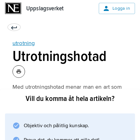
Uppslagsverket
Uppslagsverket
Logga in
utrotning
Utrotningshotad
Med utrotningshotad menar man en art som
riskerar att snart försvinna helt från ett
Vill du komma åt hela artikeln?
område. I Indonesien är till exempel
orangutangen utrotningshotad, bland annat på
grund av att man avverkar skog för att odla
Objektiv och pålitlig kunskap.
oljepalmer.