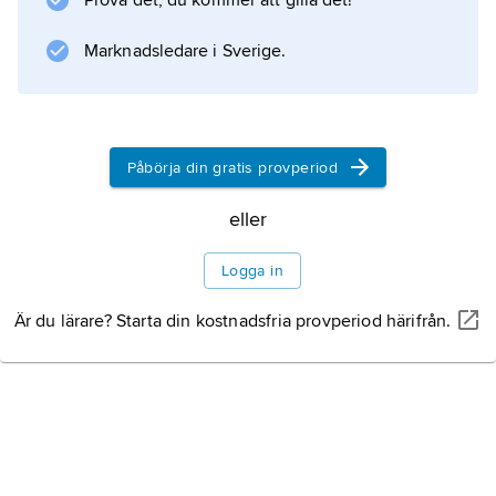
Prova det, du kommer att gilla det!
Marknadsledare i Sverige.
Information om artikeln
Påbörja din gratis provperiod
eller
Logga in
Är du lärare? Starta din kostnadsfria provperiod härifrån.