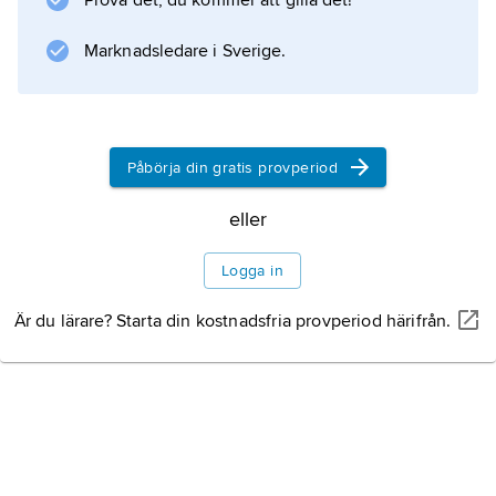
Prova det, du kommer att gilla det!
Marknadsledare i Sverige.
Information om artikeln
Påbörja din gratis provperiod
eller
Logga in
Är du lärare? Starta din kostnadsfria provperiod härifrån.