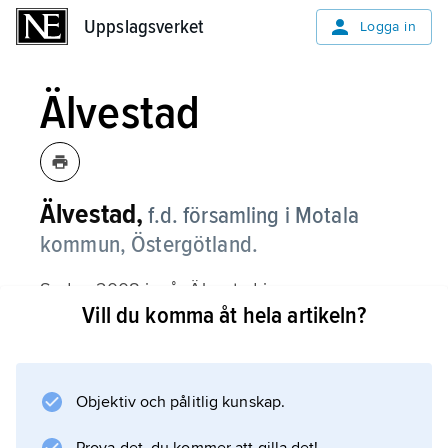
Uppslagsverket
Uppslagsverket
Logga in
Älvestad
Älvestad,
f.d. församling i Motala
kommun, Östergötland.
Sedan 2008 ingår Älvestad i
Vill du komma åt hela artikeln?
Fornåsa
församling. Området består av fullåkersbygd
på slätten norr om Svartån med mindre skogs-
och hagmarker i norr.
Objektiv och pålitlig kunskap.