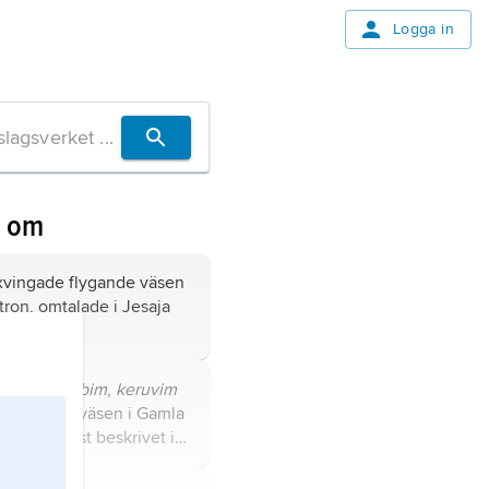
Logga in
n om
exvingade flygande väsen
tron, omtalade i Jesaja
eiska
kerubim
,
keruvim
 vingat blandväsen i Gamla
, utförligast beskrivet i
 som Jahves bevingade
med fyra ansikten