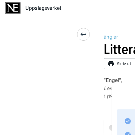
Uppslagsverket
Uppslagsverket
änglar
Litte
Skriv ut
”Engel”,
Lexikon der 
1 (1968);
Infor