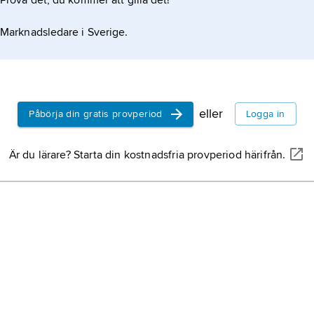
Prova det, du kommer att gilla det!
profet,
pers
(människo-, 
ett budskap
örnansikte)
Marknadsledare i Sverige.
Muhammed
570, död 8 
budbärare”,
eller
Påbörja din gratis provperiod
Logga in
uppståndel
uppståndel
Är du lärare? Starta din kostnadsfria provperiod härifrån.
fullkomligt
eller på ”d
djävul,
i kr
på den ond
motståndare
dualism
).
islam
, ben
som räkna
och Koranen