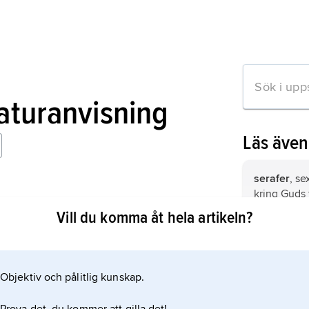
raturanvisning
Läs äve
serafer
, s
kring Guds 
christlichen Ikonographie
6:2–4.
Vill du komma åt hela artikeln?
kerub,
hebr
(pluralis),
Testamentet
Objektiv och pålitlig kunskap.
mation om artikeln
Hesekiel 1
tronbärare 