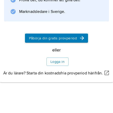
Prova det, du kommer att gilla det!
är populär på julbordet. I
Marknadsledare i Sverige.
Information om artikeln
Påbörja din gratis provperiod
eller
Logga in
Är du lärare? Starta din kostnadsfria provperiod härifrån.