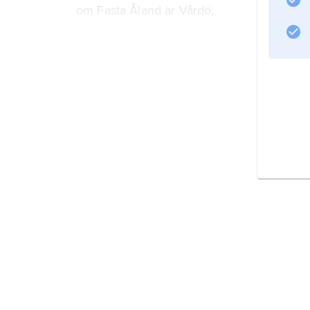
om Fasta Åland är Vårdö,
Natur
Terrängformer och bergg
Klimat
Växtliv
Djurliv
Naturskydd
Befolkning