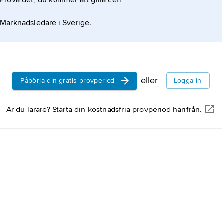
Prova det, du kommer att gilla det!
Marknadsledare i Sverige.
rund
eller
Påbörja din gratis provperiod
Logga in
Är du lärare? Starta din kostnadsfria provperiod härifrån.