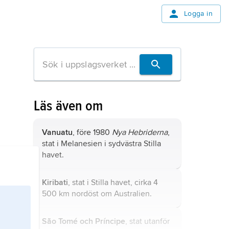
Logga in
Läs även om
Vanuatu
, före 1980
Nya Hebriderna
,
stat i Melanesien i sydvästra Stilla
havet.
Kiribati
, stat i Stilla havet, cirka 4
500 km nordöst om Australien.
São Tomé och Príncipe
, stat utanför