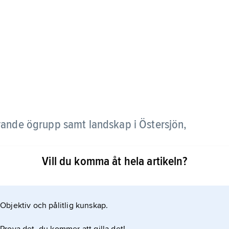
yrande ögrupp samt landskap i Östersjön,
Vill du komma åt hela artikeln?
 552 km
 kallas Fasta Åland, ligger huvudstaden
Objektiv och pålitlig kunskap.
ala, Hammarland, Finström, Geta, Saltvik och
r och Lumparland i öster. Skärgårdskommuner öster