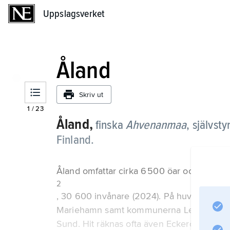
Uppslagsverket
Uppslagsverket
Åland
Skriv ut
1
/
23
Åland,
finska
Ahvenanmaa
,
självst
Finland.
Åland omfattar cirka 6 500 öar och skär; 1
2
, 30 600 invånare (2024). På huvudön, som
Mariehamn samt kommunerna Lemland, Jom
Sund. Hit räknas ofta även Eckerö i väste