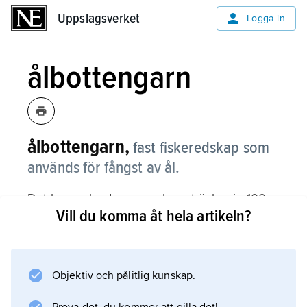
Uppslagsverket
Uppslagsverket
Logga in
ålbottengarn
ålbottengarn,
fast fiskeredskap som
används för fångst av ål.
Det har en landarm som kan sträcka sig 100–
Vill du komma åt hela artikeln?
200 m ut från land och avslutas med en
uppsamlingsdel (fångstgård). På långgrunt
vatten kan ibland flera ålbottengarn sättas ut i
rad, en sträcka som kan bli flera kilometer
Objektiv och pålitlig kunskap.
lång. Jämför