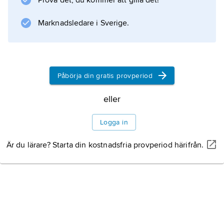
Prova det, du kommer att gilla det!
bottengarn
.
Marknadsledare i Sverige.
Information om artikeln
Påbörja din gratis provperiod
eller
Logga in
Är du lärare? Starta din kostnadsfria provperiod härifrån.