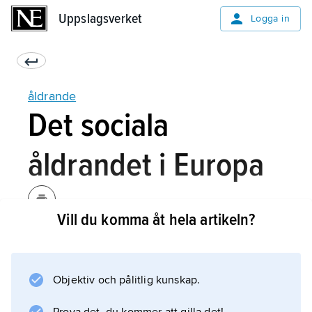
Uppslagsverket
Uppslagsverket
Logga in
åldrande
Det sociala
åldrandet i Europa
Vill du komma åt hela artikeln?
De tre kulturella traditioner som lagt grunden
till den sociala konstruktionen av ålderdomen
i Europa och USA är den judiska kulturen, den
Objektiv och pålitlig kunskap.
grekiska kulturen och den romerska kulturen.
Olika element från dessa traditioner återfinns i