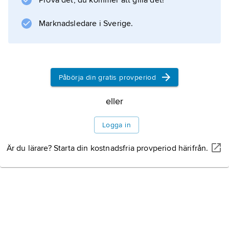
Prova det, du kommer att gilla det!
kristendomens syn på ålderdomen.
Marknadsledare i Sverige.
Information om artikeln
Påbörja din gratis provperiod
eller
Logga in
Är du lärare? Starta din kostnadsfria provperiod härifrån.