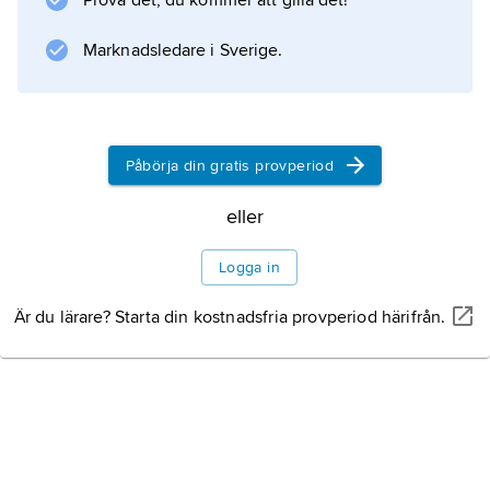
Prova det, du kommer att gilla det!
Information om artikeln
Marknadsledare i Sverige.
Påbörja din gratis provperiod
eller
Logga in
Är du lärare? Starta din kostnadsfria provperiod härifrån.