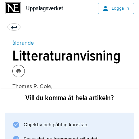
Uppslagsverket
Uppslagsverket
Logga in
åldrande
Litteraturanvisning
Thomas R. Cole,
The Journey of Life: A Cultural History of
Vill du komma åt hela artikeln?
Aging in America
(1993);
Objektiv och pålitlig kunskap.