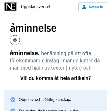
Uppslagsverket
Uppslagsverket
Logga in
åminnelse
åminnelse,
benämning på ett ofta
förekommande inslag i många kulter då
man med hjälp av texter (myter) och
riter bringar i åtanke grundläggande
Vill du komma åt hela artikeln?
urtidshändelser så att de upplevs som
närvarande och verksamma.
Objektiv och pålitlig kunskap.
Den judiska påsken firas som en
åminnelsehögtid (Andra Moseboken 12:14). Då