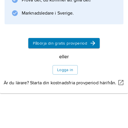
Prova det, du kommer att gilla det!
Marknadsledare i Sverige.
Information om artikeln
Påbörja din gratis provperiod
eller
Logga in
Är du lärare? Starta din kostnadsfria provperiod härifrån.