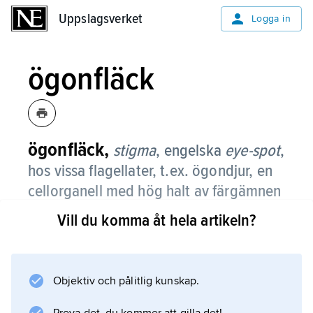
Uppslagsverket
Uppslagsverket
Logga in
ögonfläck
ögonfläck,
stigma
, engelska
eye-spot
,
hos vissa flagellater, t.ex. ögondjur, en
cellorganell med hög halt av färgämnen
(karotenoider).
Vill du komma åt hela artikeln?
Ögonfläcken är inte ljuskänslig, men
beskuggar vid viss ljusriktning ett ljuskänsligt
område i cellen. Därmed kan organismen
Objektiv och pålitlig kunskap.
avgöra varifrån ljuset kommer.