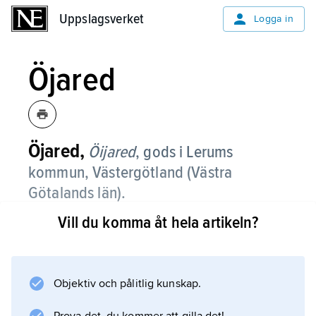
Uppslagsverket
Uppslagsverket
Logga in
Öjared
Öjared,
Öijared
, gods i Lerums
kommun, Västergötland (Västra
Götalands län).
Vill du komma åt hela artikeln?
Öjared är känt sedan 1500-talets förra hälft.
Den nuvarande huvudbyggnaden av trä i två
våningar byggdes 1745–50 samt om- och
tillbyggdes vid 1800-talets mitt. Gårdskapellet
Objektiv och pålitlig kunskap.
– ett av Sveriges få bevarade – av timmer,