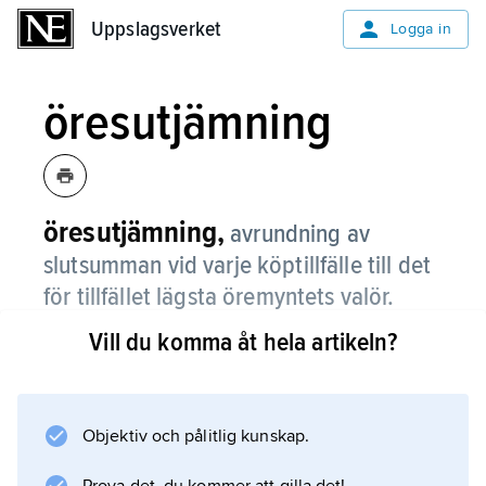
Uppslagsverket
Uppslagsverket
Logga in
öresutjämning
öresutjämning,
avrundning av
slutsumman vid varje köptillfälle till det
för tillfället lägsta öremyntets valör.
Vill du komma åt hela artikeln?
Öresutjämning tillämpas på betalning i
svenskt mynt och har föreskrivits i lag sedan
1970, då till närmaste 5-tal ören, och senast
1991 i samband med 10-öringens indragning
Objektiv och pålitlig kunskap.
1992, nu till närmaste 50-tal ören. Belopp på