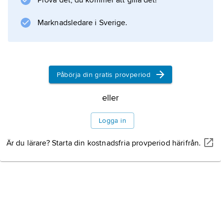
Prova det, du kommer att gilla det!
1–24 och 51–74 öre avrundas nedåt, belopp
på 25–49 och 75–99 öre uppåt.
Marknadsledare i Sverige.
Information om artikeln
Påbörja din gratis provperiod
eller
Logga in
Är du lärare? Starta din kostnadsfria provperiod härifrån.