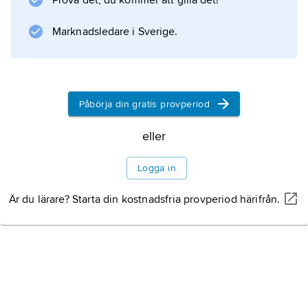
1900-talet
Prova det, du kommer att gilla det!
Marknadsledare i Sverige.
Information om artikeln
Påbörja din gratis provperiod
eller
Logga in
Är du lärare? Starta din kostnadsfria provperiod härifrån.