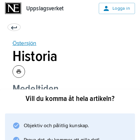
Uppslagsverket
Uppslagsverket
Logga in
Östersjön
Historia
Medeltiden
Vill du komma åt hela artikeln?
1500- och 1600-talen
1700- och 1800-talen
Objektiv och pålitlig kunskap.